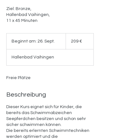
Ziel: Bronze,
Hallenbad Vaihingen,
11 x 45 Minuten
209
Euro
Beginnt am: 26. Sept.
B
209 €
e
g
Hallenbad Vaihingen
i
n
n
t
Freie Plätze
a
m
Beschreibung
:
2
6
Dieser Kurs eignet sich für Kinder, die
.
bereits das Schwimmabzeichen
S
Seepferdchen besitzen und schon sehr
e
sicher schwimmen können.
p
Die bereits erlernten Schwimmtechniken
t
werden optimiert und die